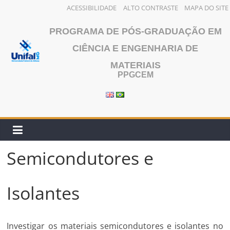
ACESSIBILIDADE
ALTO CONTRASTE
MAPA DO SITE
Pular
PROGRAMA DE PÓS-GRADUAÇÃO EM
para
o
CIÊNCIA E ENGENHARIA DE
conteúdo
MATERIAIS
PPGCEM
Semicondutores e
Isolantes
Investigar os materiais semicondutores e isolantes no