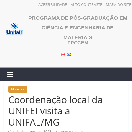
ACESSIBILIDADE
ALTO CONTRASTE
MAPA DO SITE
Pular
PROGRAMA DE PÓS-GRADUAÇÃO EM
para
o
CIÊNCIA E ENGENHARIA DE
conteúdo
MATERIAIS
PPGCEM
Notícias
Coordenação local da
UNIFEI visita a
UNIFAL/MG
4 de dezembro de 2023
mayara.matos