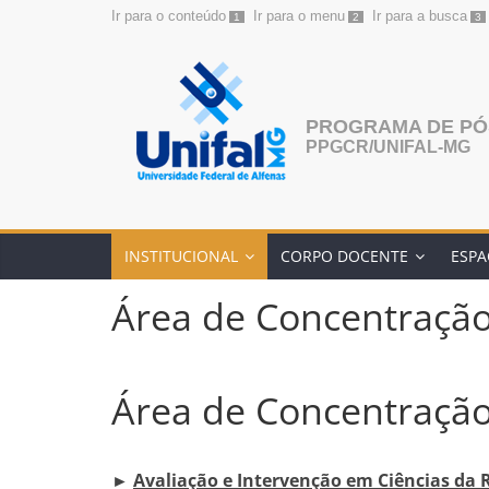
Ir para o conteúdo
Ir para o menu
Ir para a busca
1
2
3
Pular
para
o
conteúdo
PROGRAMA DE PÓ
PPGCR/UNIFAL-MG
INSTITUCIONAL
CORPO DOCENTE
ESPA
Área de Concentração
Área de Concentração
►
Avaliação e Intervenção em Ciências da 