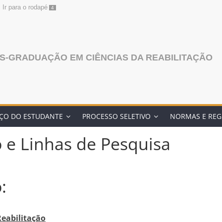
Ir para o rodapé
4
S-GRADUAÇÃO EM CIÊNCIAS DA REABILITAÇÃO
ÇO DO ESTUDANTE
PROCESSO SELETIVO
NORMAS E RE
 e Linhas de Pesquisa
:
Reabilitação