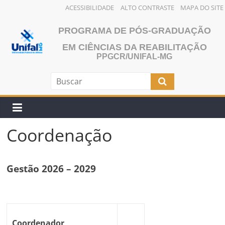
ACESSIBILIDADE
ALTO CONTRASTE
MAPA DO SITE
Pular
PROGRAMA DE PÓS-GRADUAÇÃO
para
o
EM CIÊNCIAS DA REABILITAÇÃO
PPGCR/UNIFAL-MG
conteúdo
Coordenação
Gestão 2026 – 2029
Coordenador