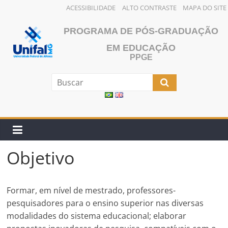
ACESSIBILIDADE
ALTO CONTRASTE
MAPA DO SITE
Pular
PROGRAMA DE PÓS-GRADUAÇÃO
para
o
EM EDUCAÇÃO
PPGE
conteúdo
Objetivo
Formar, em nível de mestrado, professores-
pesquisadores para o ensino superior nas diversas
modalidades do sistema educacional; elaborar