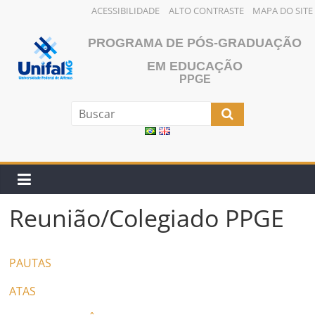
ACESSIBILIDADE
ALTO CONTRASTE
MAPA DO SITE
Pular
PROGRAMA DE PÓS-GRADUAÇÃO
para
o
EM EDUCAÇÃO
PPGE
conteúdo
Reunião/Colegiado PPGE
PAUTAS
ATAS