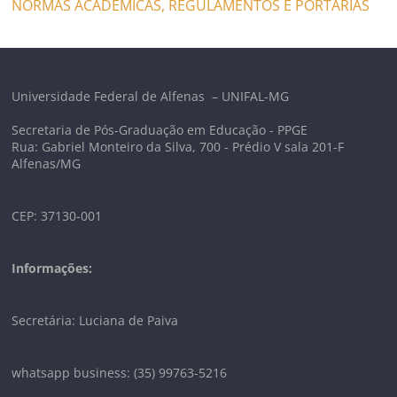
NORMAS ACADÊMICAS, REGULAMENTOS E PORTARIAS
Universidade Federal de Alfenas – UNIFAL-MG
Secretaria de Pós-Graduação em Educação - PPGE
Rua: Gabriel Monteiro da Silva, 700 - Prédio V sala 201-F
Alfenas/MG
CEP: 37130-001
Informações:
Secretária: Luciana de Paiva
whatsapp business: (35) 99763-5216