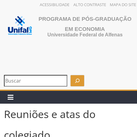
ACESSIBILIDADE
ALTO CONTRASTE
MAPA DO SITE
Pular
PROGRAMA DE PÓS-GRADUAÇÃO
para
o
EM ECONOMIA
Universidade Federal de Alfenas
conteúdo
Reuniões e atas do
colegiado