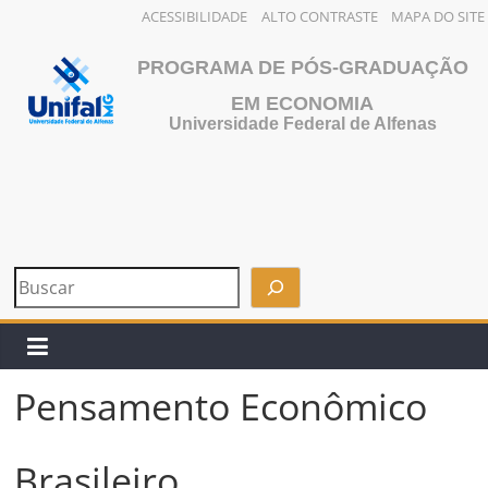
ACESSIBILIDADE
ALTO CONTRASTE
MAPA DO SITE
Pular
PROGRAMA DE PÓS-GRADUAÇÃO
para
o
EM ECONOMIA
Universidade Federal de Alfenas
conteúdo
Pensamento Econômico
Brasileiro