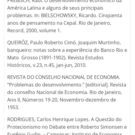
PREBISCH, Raúl. O desenvolvimento econômico da
América Latina e alguns de seus principais
problemas. In: BIELSCHOWSKY, Ricardo. Cinqüenta
anos de pensamento na Cepal. Rio de Janeiro,
Record, 2000, volume 1.
QUEIRÓZ, Paulo Roberto Cimó. Joaquim Murtinho,
banqueiro: notas sobre a experiência do Banco Rio e
Mato Grosso (1891-1902). Revista Estudos
Históricos, v.23, n.45, jan-jun, 2010.
REVISTA DO CONSELHO NACIONAL DE ECONOMIA.
“Problemas do desenvolvimento.” [editorial]. Revista
do conselho Nacional de Economia. Rio de Janeiro,
Ano II, Números 19-20, Novembro-dezembro de
1953.
RODRIGUES, Carlos Henrique Lopes. A Questão do
Protecionismo no Debate entre Roberto Simonsen e
Eugênio Gudin. – Campinas: Instituto de Economia.