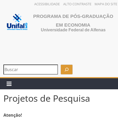
ACESSIBILIDADE
ALTO CONTRASTE
MAPA DO SITE
Pular
PROGRAMA DE PÓS-GRADUAÇÃO
para
o
EM ECONOMIA
Universidade Federal de Alfenas
conteúdo
Projetos de Pesquisa
Atenção!