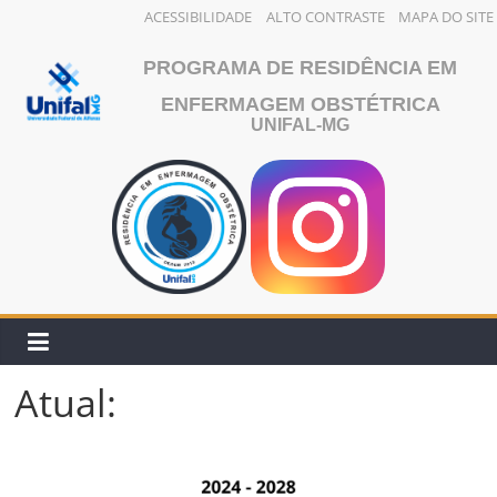
ACESSIBILIDADE
ALTO CONTRASTE
MAPA DO SITE
Pular
PROGRAMA DE RESIDÊNCIA EM
para
o
ENFERMAGEM OBSTÉTRICA
UNIFAL-MG
conteúdo
Atual: