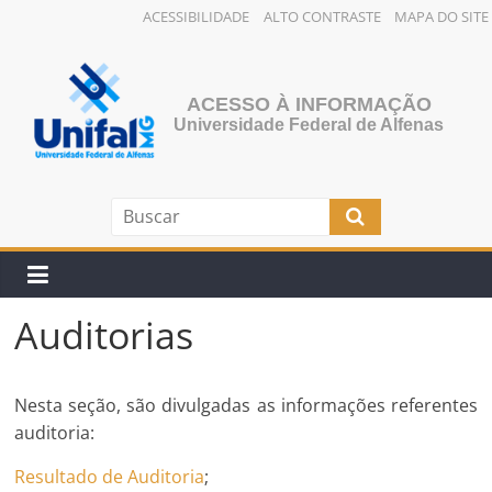
ACESSIBILIDADE
ALTO CONTRASTE
MAPA DO SITE
Pular
para
o
ACESSO À INFORMAÇÃO
conteúdo
Universidade Federal de Alfenas
Auditorias
Nesta seção, são divulgadas as informações referentes
auditoria:
Resultado de Auditoria
;