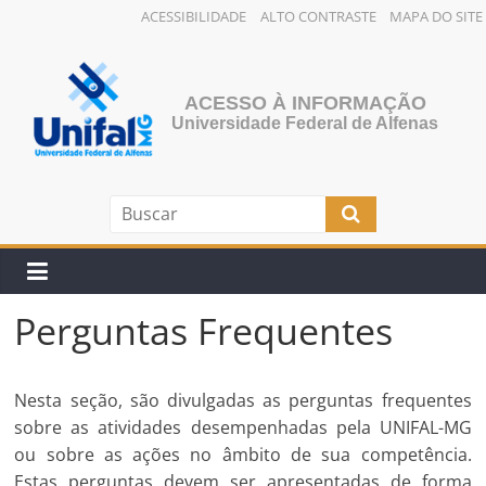
ACESSIBILIDADE
ALTO CONTRASTE
MAPA DO SITE
Pular
para
o
ACESSO À INFORMAÇÃO
conteúdo
Universidade Federal de Alfenas
Perguntas Frequentes
Nesta seção, são divulgadas as perguntas frequentes
sobre as atividades desempenhadas pela UNIFAL-MG
ou sobre as ações no âmbito de sua competência.
Estas perguntas devem ser apresentadas de forma