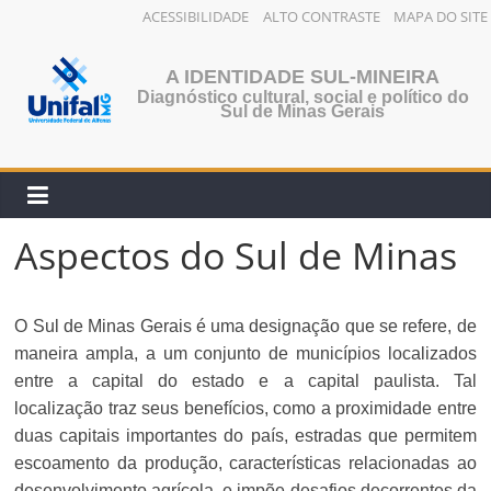
ACESSIBILIDADE
ALTO CONTRASTE
MAPA DO SITE
Pular
para
A IDENTIDADE SUL-MINEIRA
o
Diagnóstico cultural, social e político do
Sul de Minas Gerais
conteúdo
Aspectos do Sul de Minas
O Sul de Minas Gerais é uma designação que se refere, de
maneira ampla, a um conjunto de municípios localizados
entre a capital do estado e a capital paulista. Tal
localização traz seus benefícios, como a proximidade entre
duas capitais importantes do país, estradas que permitem
escoamento da produção, características relacionadas ao
desenvolvimento agrícola, e impõe desafios decorrentes da