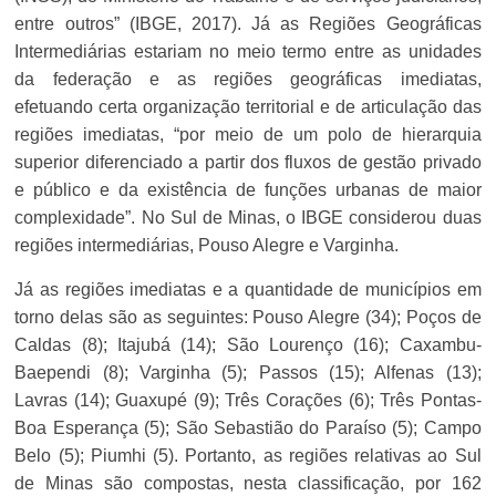
entre outros” (IBGE, 2017). Já as Regiões Geográficas
Intermediárias estariam no meio termo entre as unidades
da federação e as regiões geográficas imediatas,
efetuando certa organização territorial e de articulação das
regiões imediatas, “por meio de um polo de hierarquia
superior diferenciado a partir dos fluxos de gestão privado
e público e da existência de funções urbanas de maior
complexidade”. No Sul de Minas, o IBGE considerou duas
regiões intermediárias, Pouso Alegre e Varginha.
Já as regiões imediatas e a quantidade de municípios em
torno delas são as seguintes: Pouso Alegre (34); Poços de
Caldas (8); Itajubá (14); São Lourenço (16); Caxambu-
Baependi (8); Varginha (5); Passos (15); Alfenas (13);
Lavras (14); Guaxupé (9); Três Corações (6); Três Pontas-
Boa Esperança (5); São Sebastião do Paraíso (5); Campo
Belo (5); Piumhi (5). Portanto, as regiões relativas ao Sul
de Minas são compostas, nesta classificação, por 162