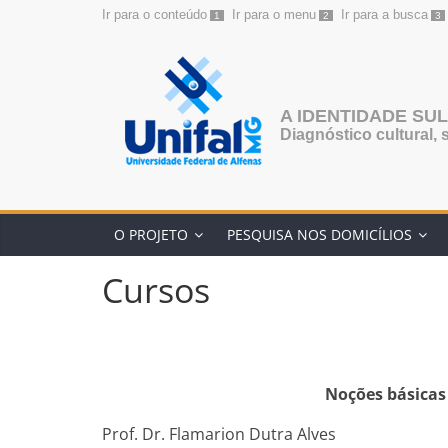
Ir para o conteúdo
Ir para o menu
Ir para a busca
1
2
3
Pular
para
o
conteúdo
A IDENTIDADE SUL
Diagnóstico cultural, 
O PROJETO
PESQUISA NOS DOMICÍLIOS
Cursos
Noções básicas
Prof. Dr. Flamarion Dutra Alves