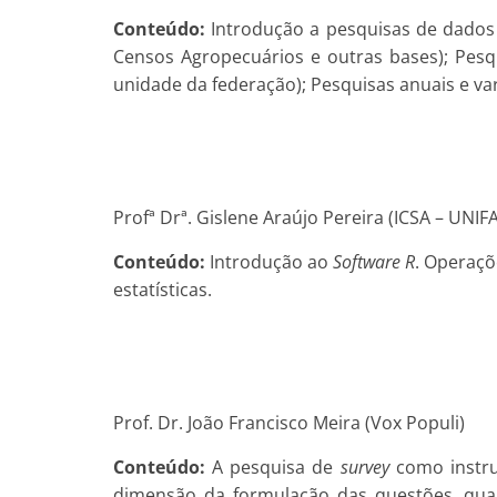
Conteúdo:
Introdução a pesquisas de dados 
Censos Agropecuários e outras bases); Pesqui
unidade da federação); Pesquisas anuais e var
Profª Drª. Gislene Araújo Pereira (ICSA – UNI
Conteúdo:
Introdução ao
Software R
. Operaçõ
estatísticas.
Prof. Dr. João Francisco Meira (Vox Populi)
Conteúdo:
A pesquisa de
survey
como instru
dimensão da formulação das questões, qua