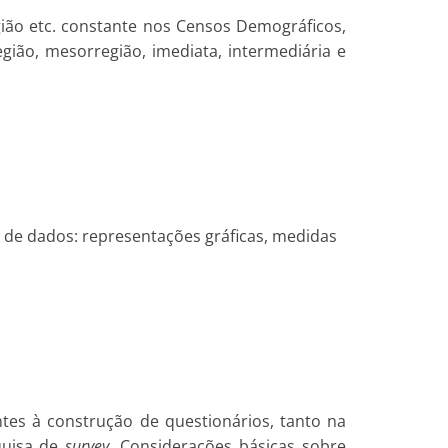
gião etc. constante nos Censos Demográficos,
egião, mesorregião, imediata, intermediária e
e de dados: representações gráficas, medidas
tes à construção de questionários, tanto na
quisa de
survey
. Considerações básicas sobre