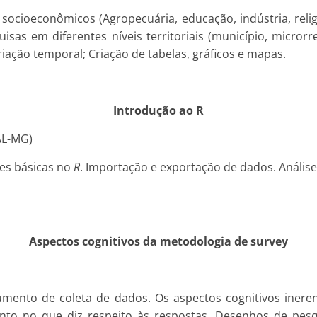
socioeconômicos (Agropecuária, educação, indústria, reli
sas em diferentes níveis territoriais (município, microrr
iação temporal; Criação de tabelas, gráficos e mapas.
Introdução ao R
FAL-MG)
es básicas no
R
. Importação e exportação de dados. Anális
Aspectos cognitivos da metodologia de survey
mento de coleta de dados. Os aspectos cognitivos ineren
nto no que diz respeito às respostas. Desenhos de pes