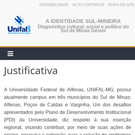
ACESSIBILIDADE
ALTO CONTRASTE
MAPA DO SITE
Pular
para
A IDENTIDADE SUL-MINEIRA
o
Diagnóstico cultural, social e político do
Sul de Minas Gerais
conteúdo
Justificativa
A Universidade Federal de Alfenas, UNIFAL-MG, possui
atualmente campus em três municípios do Sul de Minas:
Alfenas, Poços de Caldas e Varginha. Um dos desafios
apresentados pelo Plano de Desenvolvimento Institucional
(PDI) da Universidade, diz respeito à sua inserção
regional, visando contribuir, por meio de suas ações de
ensino, pesquisa e extensão, para a solução de problemas