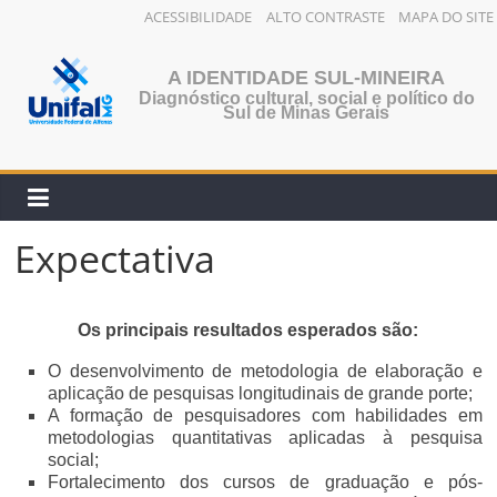
ACESSIBILIDADE
ALTO CONTRASTE
MAPA DO SITE
Pular
para
A IDENTIDADE SUL-MINEIRA
o
Diagnóstico cultural, social e político do
Sul de Minas Gerais
conteúdo
Expectativa
Os principais resultados esperados são:
O desenvolvimento de metodologia de elaboração e
aplicação de pesquisas longitudinais de grande porte;
A formação de pesquisadores com habilidades em
metodologias quantitativas aplicadas à pesquisa
social;
Fortalecimento dos cursos de graduação e pós-