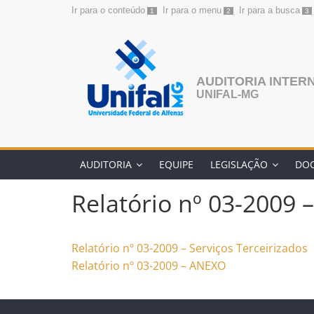
Ir para o conteúdo
Ir para o menu
Ir para a busca
1
2
3
Pular
para
o
conteúdo
AUDITORIA INTER
UNIFAL-MG
AUDITORIA
EQUIPE
LEGISLAÇÃO
DO
Relatório nº 03-2009 –
Relatório nº 03-2009 – Serviços Terceirizados
Relatório nº 03-2009 – ANEXO