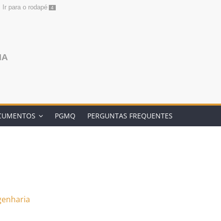
Ir para o rodapé
4
NA
CUMENTOS
PGMQ
PERGUNTAS FREQUENTES
genharia