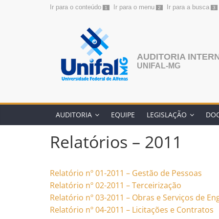
Ir para o conteúdo
Ir para o menu
Ir para a busca
1
2
3
Pular
para
o
conteúdo
AUDITORIA INTER
UNIFAL-MG
AUDITORIA
EQUIPE
LEGISLAÇÃO
DO
Relatórios – 2011
Relatório nº 01-2011 – Gestão de Pessoas
Relatório nº 02-2011 – Terceirização
Relatório nº 03-2011 – Obras e Serviços de En
Relatório nº 04-2011 – Licitações e Contratos