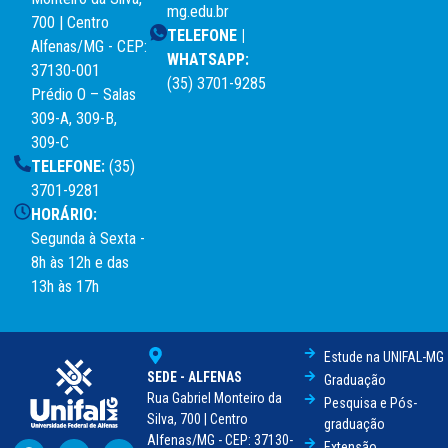
mg.edu.br
700 | Centro
TELEFONE |
Alfenas/MG - CEP:
WHATSAPP:
37130-001
(35) 3701-9285
Prédio O – Salas
309-A, 309-B,
309-C
TELEFONE:
(35)
3701-9281
HORÁRIO:
Segunda à Sexta -
8h às 12h e das
13h às 17h
Estude na UNIFAL-MG
SEDE - ALFENAS
Graduação
Rua Gabriel Monteiro da
Pesquisa e Pós-
Silva, 700 | Centro
graduação
Alfenas/MG - CEP: 37130-
Extensão