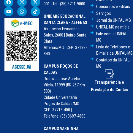
001 | Tel.: (35) 3701-9000
Concursos e Editais
Serviços
UNIDADE EDUCACIONAL
Jornal da UNIFAL-MG
SANTA CLARA - ALFENAS
UNIFAL-MG na mídia
Av. Jovino Fernandes
Fale com a UNIFAL-
Sales, 2600 | Bairro Santa
MG
Clara
Lista de Telefones e
Alfenas/MG | CEP: 37133-
E-mails da UNIFAL-MG
840
Contatos da UNIFAL-
CAMPUS POÇOS DE
MG
CALDAS
Rodovia José Aurélio
Transparência e
Vilela, 11999 (BR 267 Km
Prestação de Contas
533)
Cidade Universitária
Poços de Caldas/MG
CEP: 37715-400 |
Telefone: (35) 3697-4600
CAMPUS VARGINHA