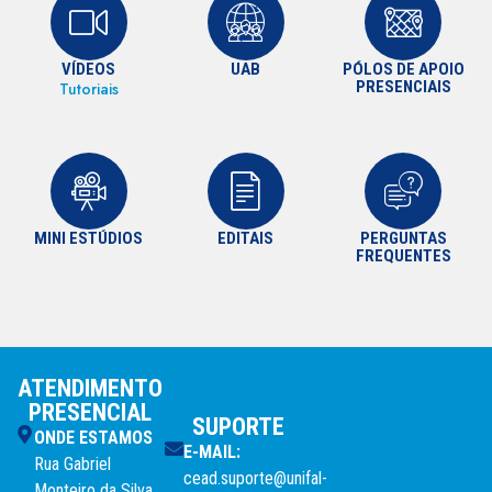
VÍDEOS
UAB
PÓLOS DE APOIO
PRESENCIAIS
Tutoriais
MINI ESTÚDIOS
EDITAIS
PERGUNTAS
FREQUENTES
ATENDIMENTO
PRESENCIAL
SUPORTE
ONDE ESTAMOS
E-MAIL:
Rua Gabriel
cead.suporte@unifal-
Monteiro da Silva,