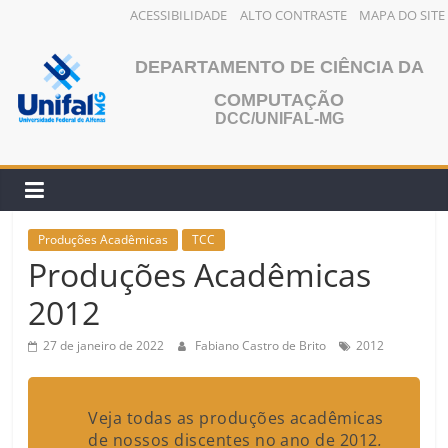
ACESSIBILIDADE
ALTO CONTRASTE
MAPA DO SITE
Pular
para
DEPARTAMENTO DE CIÊNCIA DA
o
COMPUTAÇÃO
conteúdo
DCC/UNIFAL-MG
Produções Acadêmicas
TCC
Produções Acadêmicas
2012
27 de janeiro de 2022
Fabiano Castro de Brito
2012
Veja todas as produções acadêmicas
de nossos discentes no ano de 2012
.