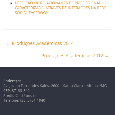
PREDIÇÃO DE RELACIONAMENTO PROFISSIONAL
CARACTERIZADO ATRAVÉS DE INTERAÇÕES NA REDE
SOCIAL FACEBOOK
←
Produções Acadêmicas 2014
Produções Acadêmicas 2012
→
Endereço:
Av. Jovino Fernandes Sales, 2600 – Santa Clara – Alfenas/MG
CEP: 37133-840
Prédio C – 3º andar
Telefone: (35) 3701-1940