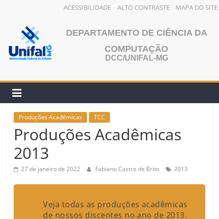
ACESSIBILIDADE
ALTO CONTRASTE
MAPA DO SITE
Pular
para
DEPARTAMENTO DE CIÊNCIA DA
o
COMPUTAÇÃO
conteúdo
DCC/UNIFAL-MG
Produções Acadêmicas
TCC
Produções Acadêmicas
2013
27 de janeiro de 2022
Fabiano Castro de Brito
2013
Veja todas as produções acadêmicas
de nossos discentes no ano de 2013.