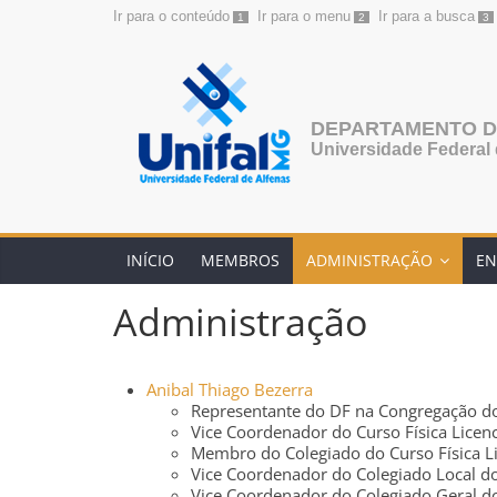
Ir para o conteúdo
Ir para o menu
Ir para a busca
1
2
3
Pular
para
o
conteúdo
DEPARTAMENTO DE
Universidade Federal 
INÍCIO
MEMBROS
ADMINISTRAÇÃO
EN
Administração
Anibal Thiago Bezerra
Representante do DF na Congregação do
Vice Coordenador do Curso Física Licenc
Membro do Colegiado do Curso Física Li
Vice Coordenador do Colegiado Local d
Vice Coordenador do Colegiado Geral 