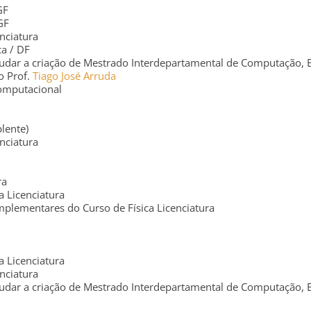
GF
GF
nciatura
a / DF
ar a criação de Mestrado Interdepartamental de Computação, Est
o Prof.
Tiago José Arruda
Computacional
lente)
nciatura
ra
 Licenciatura
lementares do Curso de Física Licenciatura
 Licenciatura
nciatura
ar a criação de Mestrado Interdepartamental de Computação, Est