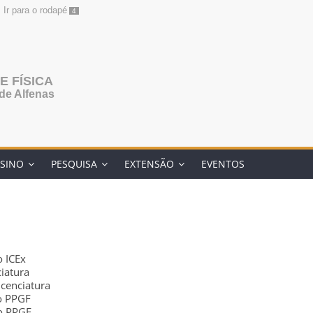
Ir para o rodapé
4
 FÍSICA
de Alfenas
SINO
PESQUISA
EXTENSÃO
EVENTOS
 ICEx
iatura
cenciatura
o PPGF
do PPGF