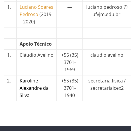
1.
Luciano Soares
—
luciano.pedroso @
Pedroso
(2019
ufvjm.edu.br
– 2020)
Apoio Técnico
1.
Cláudio Avelino
+55 (35)
claudio.avelino
3701-
1969
2.
Karoline
+55 (35)
secretaria.fisica /
Alexandre da
3701-
secretariaicex2
Silva
1940