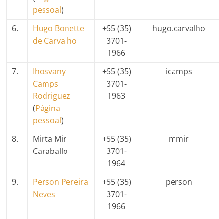
pessoal
)
6.
Hugo Bonette
+55 (35)
hugo.carvalho
de Carvalho
3701-
1966
7.
Ihosvany
+55 (35)
icamps
Camps
3701-
Rodriguez
1963
(
Página
pessoal
)
8.
Mirta Mir
+55 (35)
mmir
Caraballo
3701-
1964
9.
Person Pereira
+55 (35)
person
Neves
3701-
1966