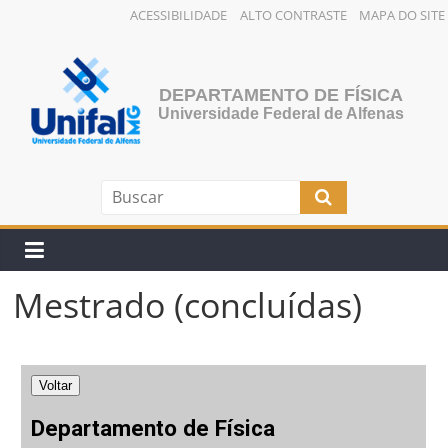
ACESSIBILIDADE
ALTO CONTRASTE
MAPA DO SITE
Pular
para
o
DEPARTAMENTO DE FÍSICA
conteúdo
Universidade Federal de Alfenas
Mestrado (concluídas)