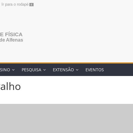
Ir para o rodapé
4
 FÍSICA
de Alfenas
SINO
PESQUISA
EXTENSÃO
EVENTOS
valho