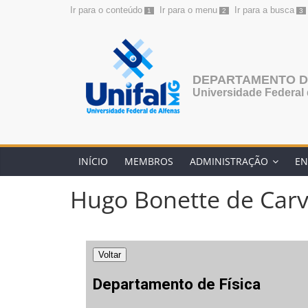
Ir para o conteúdo
Ir para o menu
Ir para a busca
1
2
3
Pular
para
o
conteúdo
DEPARTAMENTO DE
Universidade Federal 
INÍCIO
MEMBROS
ADMINISTRAÇÃO
EN
Hugo Bonette de Car