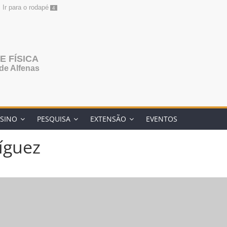
Ir para o rodapé
4
 FÍSICA
de Alfenas
SINO
PESQUISA
EXTENSÃO
EVENTOS
íguez