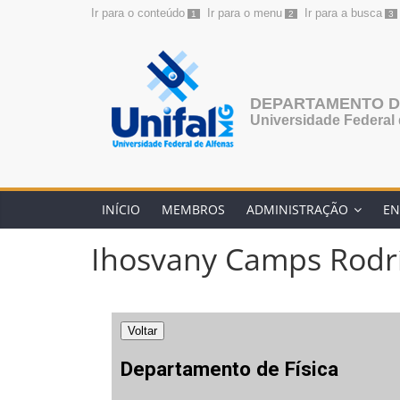
Ir para o conteúdo
Ir para o menu
Ir para a busca
1
2
3
Pular
para
o
conteúdo
DEPARTAMENTO DE
Universidade Federal 
INÍCIO
MEMBROS
ADMINISTRAÇÃO
EN
Ihosvany Camps Rodr