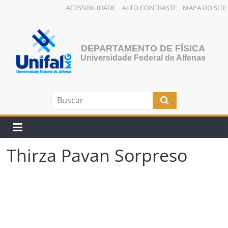
ACESSIBILIDADE
ALTO CONTRASTE
MAPA DO SITE
Pular
para
o
DEPARTAMENTO DE FÍSICA
conteúdo
Universidade Federal de Alfenas
Thirza Pavan Sorpreso