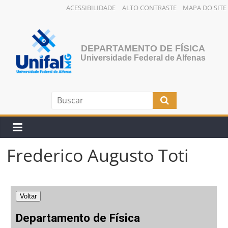
ACESSIBILIDADE
ALTO CONTRASTE
MAPA DO SITE
Pular
para
o
DEPARTAMENTO DE FÍSICA
conteúdo
Universidade Federal de Alfenas
Frederico Augusto Toti