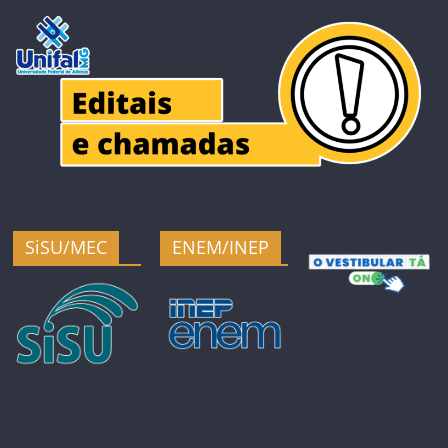
SiSU/MEC
ENEM/INEP