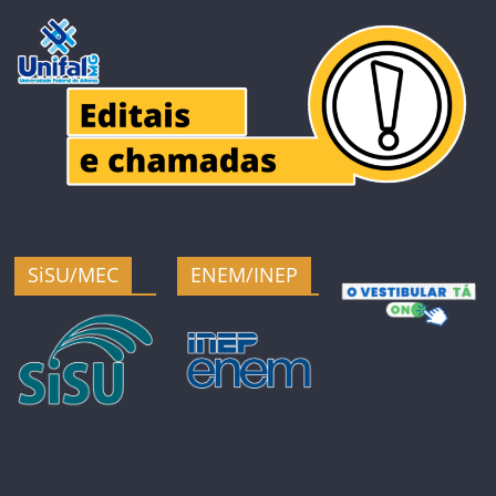
SiSU/MEC
ENEM/INEP