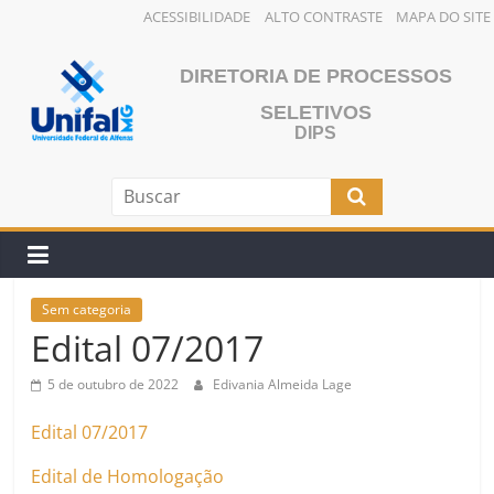
ACESSIBILIDADE
ALTO CONTRASTE
MAPA DO SITE
Pular
para
DIRETORIA DE PROCESSOS
o
SELETIVOS
conteúdo
DIPS
Sem categoria
Edital 07/2017
5 de outubro de 2022
Edivania Almeida Lage
Edital 07/2017
Edital de Homologação