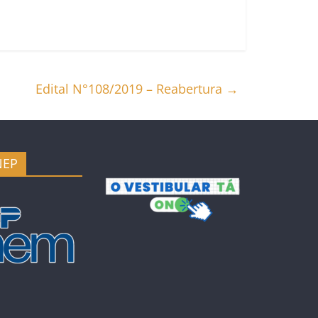
Edital N°108/2019 – Reabertura
→
NEP