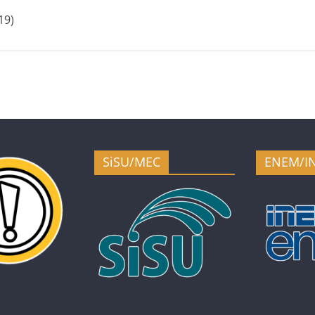
19)
SiSU/MEC
ENEM/I