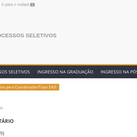
Ir para o rodapé
4
OCESSOS SELETIVOS
OS SELETIVOS
INGRESSO NA GRADUAÇÃO
INGRESSO NA P
tivo para Coordenador/Tutor EAD
la
TÁRIO
9)