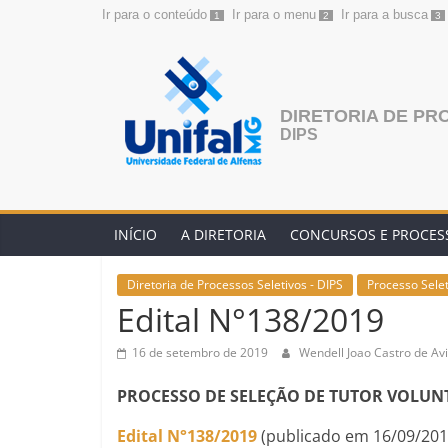
Ir para o conteúdo
Ir para o menu
Ir para a busca
1
2
3
Pular
para
o
conteúdo
DIRETORIA DE PR
DIPS
INÍCIO
A DIRETORIA
CONCURSOS E PROCESS
Diretoria de Processos Seletivos - DIPS
Processo Sele
Edital N°138/2019
16 de setembro de 2019
Wendell Joao Castro de Avi
PROCESSO DE SELEÇÃO DE TUTOR VOLUN
Edital N°138/2019
(publicado em 16/09/201