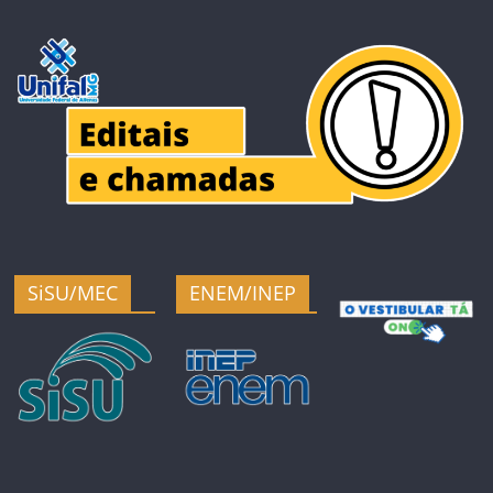
SiSU/MEC
ENEM/INEP