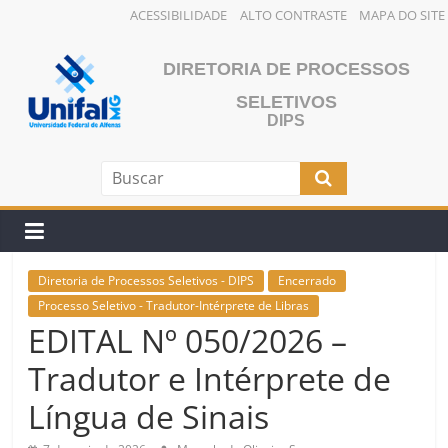
ACESSIBILIDADE
ALTO CONTRASTE
MAPA DO SITE
Pular
para
DIRETORIA DE PROCESSOS
o
SELETIVOS
conteúdo
DIPS
Diretoria de Processos Seletivos - DIPS
Encerrado
Processo Seletivo - Tradutor-Intérprete de Libras
EDITAL Nº 050/2026 –
Tradutor e Intérprete de
Língua de Sinais