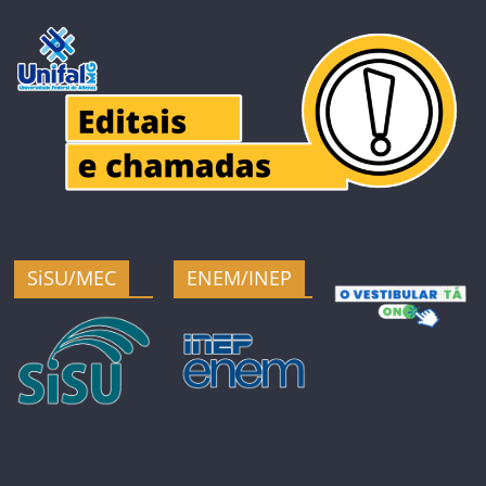
SiSU/MEC
ENEM/INEP