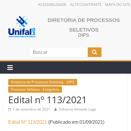
ACESSIBILIDADE
ALTO CONTRASTE
MAPA DO SITE
Pular
para
DIRETORIA DE PROCESSOS
o
SELETIVOS
conteúdo
DIPS
Diretoria de Processos Seletivos - DIPS
Processo Seletivo - Estagiário
Edital nº 113/2021
1 de setembro de 2021
Edivania Almeida Lage
Edital Nº 113/2021
(Publicado em 01/09/2021)