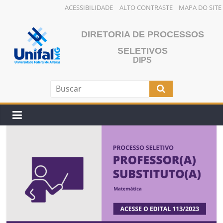
ACESSIBILIDADE
ALTO CONTRASTE
MAPA DO SITE
Pular
para
DIRETORIA DE PROCESSOS
o
SELETIVOS
conteúdo
DIPS