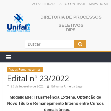
ACESSIBILIDADE
ALTO CONTRASTE
MAPA DO SITE
Pular
para
DIRETORIA DE PROCESSOS
o
SELETIVOS
conteúdo
DIPS
Vagas Remanescentes
Edital nº 23/2022
25 de fevereiro de 2022
Edivania Almeida Lage
Modalidade: Transferência Externa, Obtenção de
Novo Título e Remanejamento Interno entre Cursos
– demais áreas.