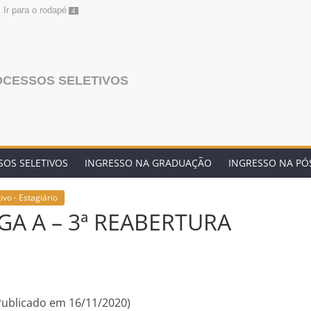
Ir para o rodapé
4
OCESSOS SELETIVOS
OS SELETIVOS
INGRESSO NA GRADUAÇÃO
INGRESSO NA P
ivo - Estagiário
AGA A – 3ª REABERTURA
ublicado em 16/11/2020)