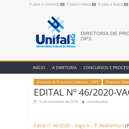
Ir para o conteúdo
Ir para o menu
Ir para a busca
1
2
3
Pular
para
o
conteúdo
DIRETORIA DE PR
DIPS
INÍCIO
A DIRETORIA
CONCURSOS E PROCESS
Diretoria de Processos Seletivos - DIPS
Processo Selet
EDITAL Nº 46/2020-V
16 de novembro de 2020
vaneska.lima
Edital nº 46/2020 – Vaga A – 3ª Reabertura
(P