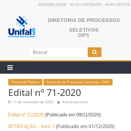
ACESSIBILIDADE
ALTO CONTRASTE
MAPA DO SITE
Pular
para
DIRETORIA DE PROCESSOS
o
SELETIVOS
conteúdo
DIPS
Chamada Pública
Diretoria de Processos Seletivos - DIPS
Edital nº 71-2020
11 de novembro de 2020
franck.lourenco
Edital nº 71/2020
(Publicado em 09/11/2020)
RETIFICAÇÃO – Item 7
(Publicado em 01/12/2020)