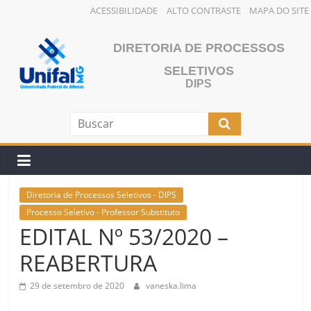
ACESSIBILIDADE
ALTO CONTRASTE
MAPA DO SITE
Pular
para
DIRETORIA DE PROCESSOS
o
SELETIVOS
conteúdo
DIPS
Diretoria de Processos Seletivos - DIPS
Processo Seletivo - Professor Substituto
EDITAL Nº 53/2020 –
REABERTURA
29 de setembro de 2020
vaneska.lima