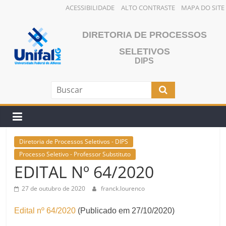
ACESSIBILIDADE
ALTO CONTRASTE
MAPA DO SITE
Pular
para
DIRETORIA DE PROCESSOS
o
SELETIVOS
conteúdo
DIPS
Diretoria de Processos Seletivos - DIPS
Processo Seletivo - Professor Substituto
EDITAL Nº 64/2020
27 de outubro de 2020
franck.lourenco
Edital nº 64/2020
(Publicado em 27/10/2020)