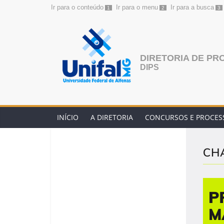
Ir para o conteúdo
Ir para o menu
Ir para a busca
1
2
3
Pular
para
o
conteúdo
DIRETORIA DE PR
DIPS
INÍCIO
A DIRETORIA
CONCURSOS E PROCESS