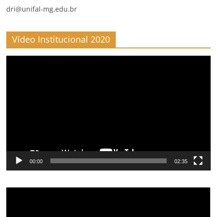
dri@unifal-mg.edu.br
Vídeo Institucional 2020
Video
Player
00:00
02:35