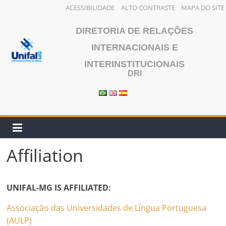
ACESSIBILIDADE
ALTO CONTRASTE
MAPA DO SITE
Skip
DIRETORIA DE RELAÇÕES
to
content
INTERNACIONAIS E
INTERINSTITUCIONAIS
DRI
Affiliation
UNIFAL-MG IS AFFILIATED:
Associação das Universidades de Língua Portuguesa
(AULP)