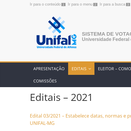
Ir para o conteúdo
Ir para o menu
Ir para a busca
1
2
3
Pular
para
o
conteúdo
SISTEMA DE VOT
Universidade Federal 
APRESENTAÇÃO
EDITAIS
ELEITOR – COM
COMISSÕES
Editais – 2021
Edital 03/2021 – Estabelece datas, normas e 
UNIFAL-MG