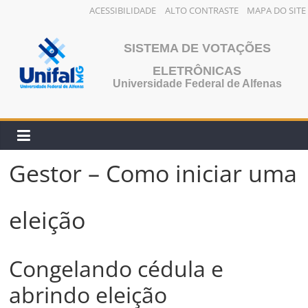
ACESSIBILIDADE
ALTO CONTRASTE
MAPA DO SITE
Pular
para
SISTEMA DE VOTAÇÕES
o
ELETRÔNICAS
conteúdo
Universidade Federal de Alfenas
Gestor – Como iniciar uma
eleição
Congelando cédula e
abrindo eleição