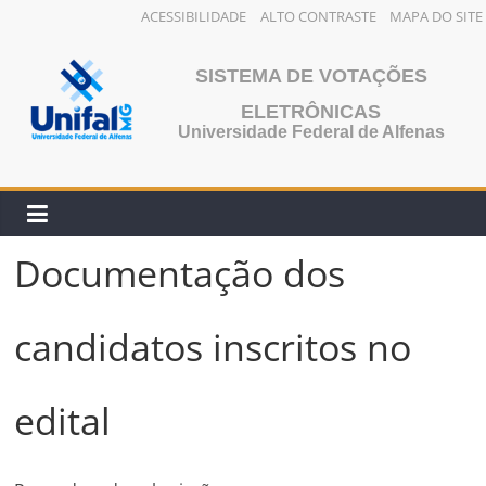
ACESSIBILIDADE
ALTO CONTRASTE
MAPA DO SITE
Pular
para
SISTEMA DE VOTAÇÕES
o
ELETRÔNICAS
conteúdo
Universidade Federal de Alfenas
Documentação dos
candidatos inscritos no
edital