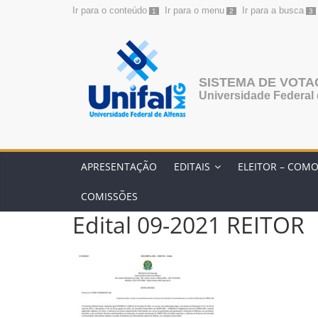
Ir para o conteúdo
Ir para o menu
Ir para a busca
1
2
3
Pular
para
o
conteúdo
SISTEMA DE VOT
Universidade Federal 
APRESENTAÇÃO
EDITAIS
ELEITOR – COM
COMISSÕES
Edital 09-2021 REITOR