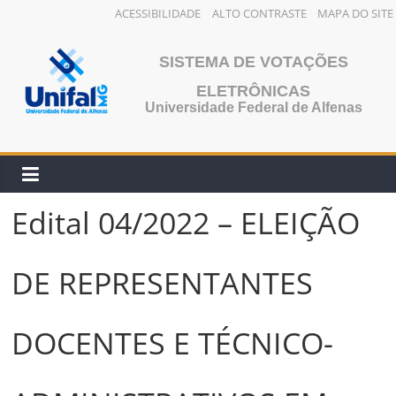
ACESSIBILIDADE
ALTO CONTRASTE
MAPA DO SITE
Pular
para
SISTEMA DE VOTAÇÕES
o
ELETRÔNICAS
conteúdo
Universidade Federal de Alfenas
Edital 04/2022 – ELEIÇÃO
DE REPRESENTANTES
DOCENTES E TÉCNICO-