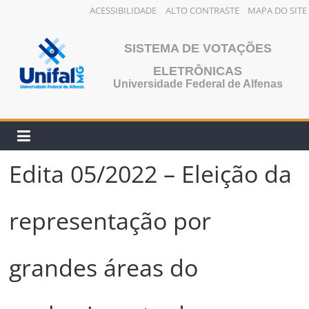
ACESSIBILIDADE
ALTO CONTRASTE
MAPA DO SITE
Pular
para
SISTEMA DE VOTAÇÕES
o
ELETRÔNICAS
conteúdo
Universidade Federal de Alfenas
Edita 05/2022 – Eleição da
representação por
grandes áreas do