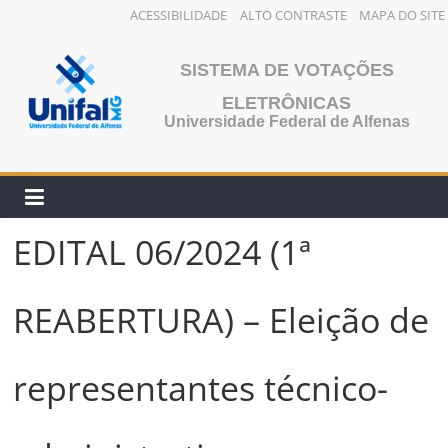
ACESSIBILIDADE
ALTO CONTRASTE
MAPA DO SITE
Pular
para
SISTEMA DE VOTAÇÕES
o
ELETRÔNICAS
conteúdo
Universidade Federal de Alfenas
EDITAL 06/2024 (1ª
REABERTURA) – Eleição de
representantes técnico-