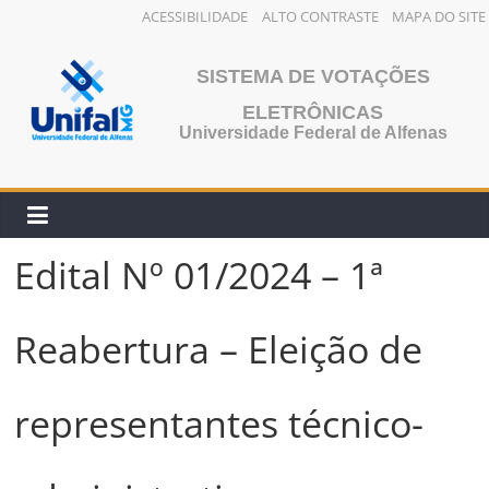
ACESSIBILIDADE
ALTO CONTRASTE
MAPA DO SITE
Pular
para
SISTEMA DE VOTAÇÕES
o
ELETRÔNICAS
conteúdo
Universidade Federal de Alfenas
Edital Nº 01/2024 – 1ª
Reabertura – Eleição de
representantes técnico-